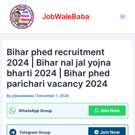
Skip
Post
Main
to
navigation
JobWaleBaba
Men
content
Bihar phed recruitment
2024 | Bihar nal jal yojna
bharti 2024 | Bihar phed
parichari vacancy 2024
By
jobwalebaba
/
December 1, 2024
Join Now
WhatsApp Group
Join Now
Telegram Group