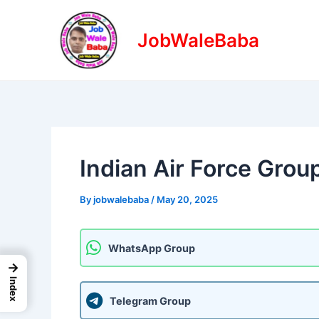
Skip
Post
to
navigation
JobWaleBaba
content
Indian Air Force Gro
By
jobwalebaba
/
May 20, 2025
WhatsApp Group
→
Index
Telegram Group