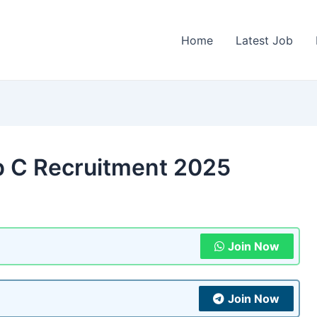
Home
Latest Job
up C Recruitment 2025
Join Now
Join Now