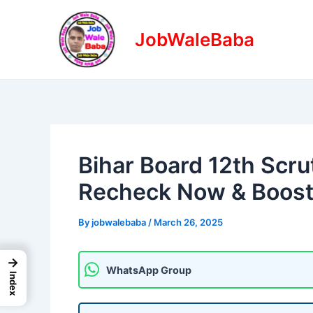
Skip
Post
to
navigation
JobWaleBaba
content
Bihar Board 12th Scru
Recheck Now & Boost
By
jobwalebaba
/
March 26, 2025
→
WhatsApp Group
Index