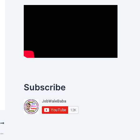
Subscribe
T
 Based Officers CBO Recruitment 2026,SBI CBO Recruitment 2026