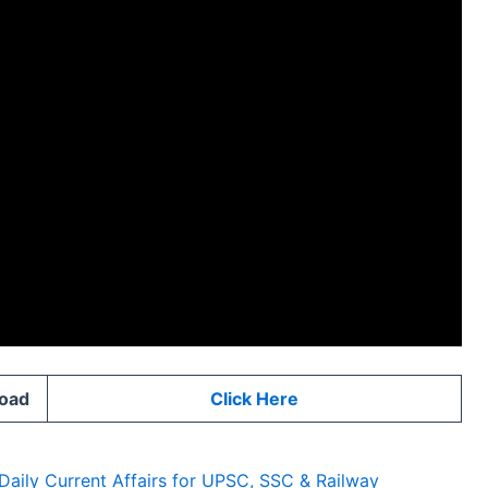
load
Click Here
 Daily Current Affairs for UPSC, SSC & Railway