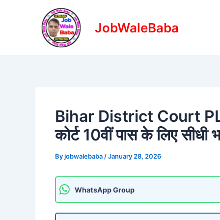
Skip
Post
to
navigation
JobWaleBaba
content
Bihar District Court P
कोर्ट 10वीं पास के लिए सीधी भ
By
jobwalebaba
/
January 28, 2026
WhatsApp Group