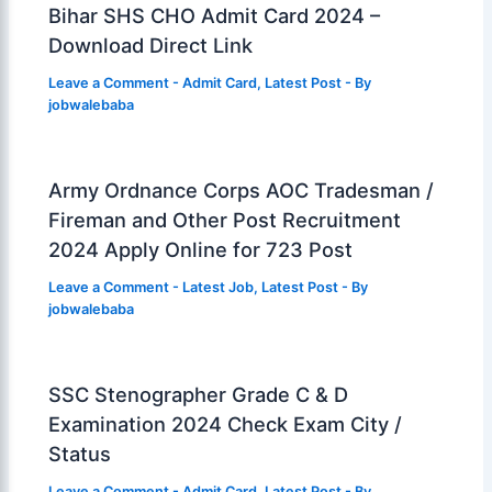
Bihar SHS CHO Admit Card 2024 –
Download Direct Link
Leave a Comment
-
Admit Card
,
Latest Post
- By
jobwalebaba
Army Ordnance Corps AOC Tradesman /
Fireman and Other Post Recruitment
2024 Apply Online for 723 Post
Leave a Comment
-
Latest Job
,
Latest Post
- By
jobwalebaba
SSC Stenographer Grade C & D
Examination 2024 Check Exam City /
Status
Leave a Comment
-
Admit Card
,
Latest Post
- By