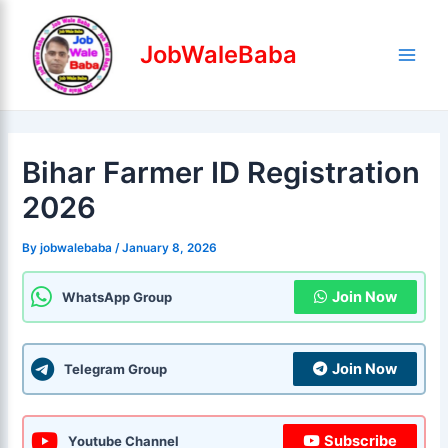
Skip
Post
Main
to
navigation
JobWaleBaba
Men
content
Bihar Farmer ID Registration
2026
By
jobwalebaba
/
January 8, 2026
Join Now
WhatsApp Group
Join Now
Telegram Group
Subscribe
Youtube Channel