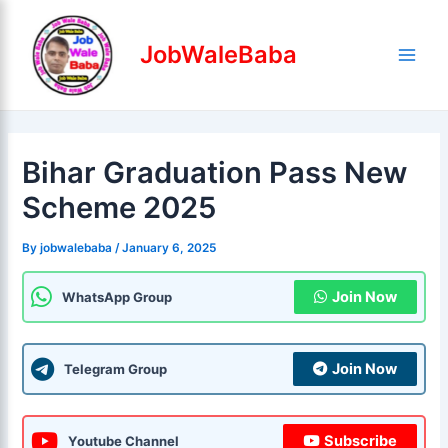
Skip
Post
Main
to
navigation
JobWaleBaba
Men
content
Bihar Graduation Pass New
Scheme 2025
By
jobwalebaba
/
January 6, 2025
Join Now
WhatsApp Group
Join Now
Telegram Group
Subscribe
Youtube Channel