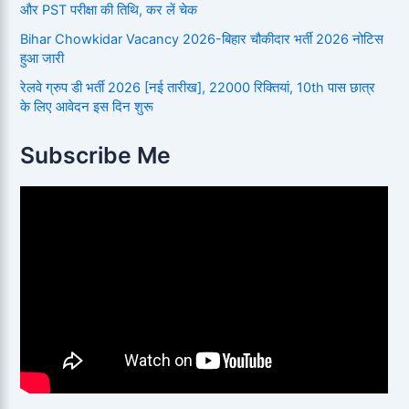
और PST परीक्षा की तिथि, कर लें चेक
Bihar Chowkidar Vacancy 2026-बिहार चौकीदार भर्ती 2026 नोटिस
हुआ जारी
रेलवे ग्रुप डी भर्ती 2026 [नई तारीख], 22000 रिक्तियां, 10th पास छात्र
के लिए आवेदन इस दिन शुरू
Subscribe Me