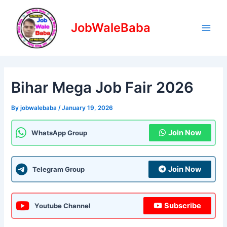
Skip
Post
Main
to
navigation
JobWaleBaba
Men
content
Bihar Mega Job Fair 2026
By
jobwalebaba
/
January 19, 2026
Join Now
WhatsApp Group
Join Now
Telegram Group
Subscribe
Youtube Channel