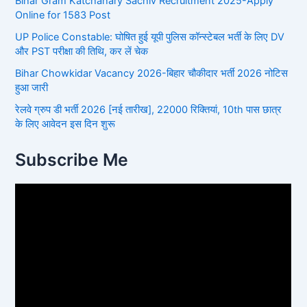
Bihar Gram Katchahary Sachiv Recruitment 2025-Apply
Online for 1583 Post
UP Police Constable: घोषित हुई यूपी पुलिस कॉन्स्टेबल भर्ती के लिए DV
और PST परीक्षा की तिथि, कर लें चेक
Bihar Chowkidar Vacancy 2026-बिहार चौकीदार भर्ती 2026 नोटिस
हुआ जारी
रेलवे ग्रुप डी भर्ती 2026 [नई तारीख], 22000 रिक्तियां, 10th पास छात्र
के लिए आवेदन इस दिन शुरू
Subscribe Me