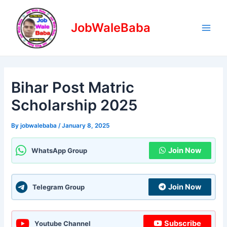
Skip
Post
Main
to
navigation
JobWaleBaba
Men
content
Bihar Post Matric
Scholarship 2025
By
jobwalebaba
/
January 8, 2025
Join Now
WhatsApp Group
Join Now
Telegram Group
Subscribe
Youtube Channel