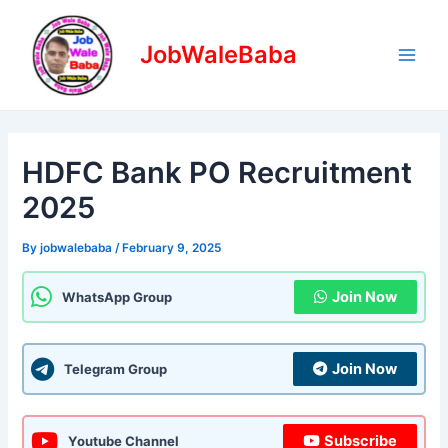
Skip
Post
Main
to
navigation
JobWaleBaba
Men
content
HDFC Bank PO Recruitment
2025
By
jobwalebaba
/
February 9, 2025
Join Now
WhatsApp Group
Join Now
Telegram Group
Subscribe
Youtube Channel