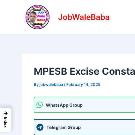
Skip
Post
to
navigation
JobWaleBaba
content
MPESB Excise Consta
By
jobwalebaba
/
February 14, 2025
WhatsApp Group
→
Index
Telegram Group