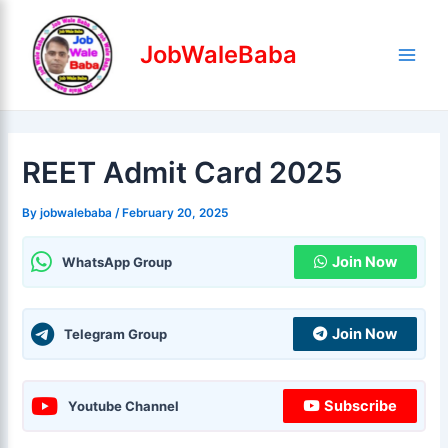
Skip
Post
Main
to
navigation
JobWaleBaba
Men
content
REET Admit Card 2025
By
jobwalebaba
/
February 20, 2025
Join Now
WhatsApp Group
Join Now
Telegram Group
Subscribe
Youtube Channel