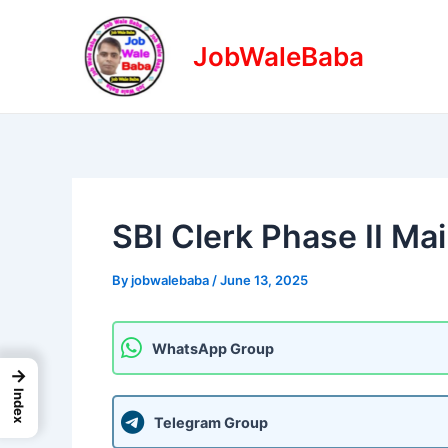
Skip
Post
to
navigation
JobWaleBaba
content
SBI Clerk Phase II M
By
jobwalebaba
/
June 13, 2025
WhatsApp Group
→
Index
Telegram Group