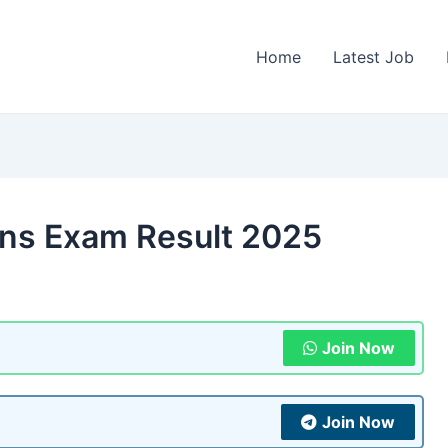
Home
Latest Job
ains Exam Result 2025
Join Now
Join Now