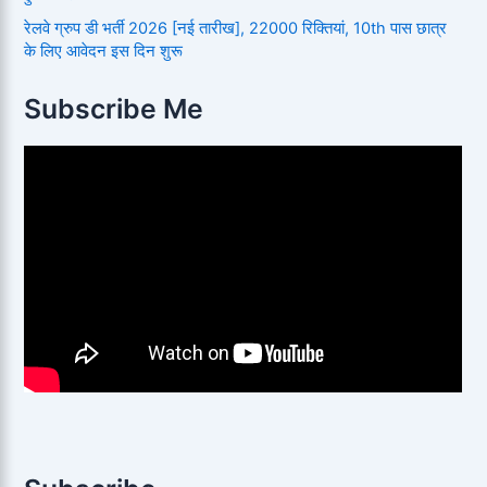
रेलवे ग्रुप डी भर्ती 2026 [नई तारीख], 22000 रिक्तियां, 10th पास छात्र
के लिए आवेदन इस दिन शुरू
Subscribe Me