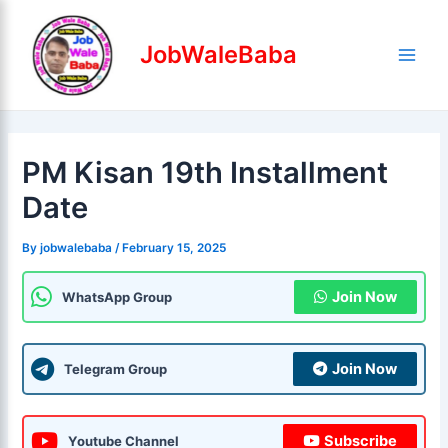
Skip
Post
Main
to
navigation
JobWaleBaba
Men
content
PM Kisan 19th Installment
Date
By
jobwalebaba
/
February 15, 2025
Join Now
WhatsApp Group
Join Now
Telegram Group
Subscribe
Youtube Channel